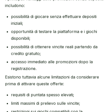
includono:
possibilità di giocare senza effettuare depositi
iniziali;
opportunità di testare la piattaforma e i giochi
disponibili;
possibilità di ottenere vincite reali partendo da
credito gratuito;
accesso immediato alle promozioni dopo la
registrazione.
Esistono tuttavia alcune limitazioni da considerare
prima di attivare queste offerte:
requisiti di puntata spesso elevati;
limiti massimi di prelievo sulle vincite;
restrizioni sui giochi compatibili con la