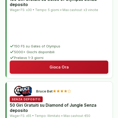
deposito
Wager FS: x30 • Tempo: 5 giorni • Max cashout: x3 vincite
150 FS su Gates of Olympus
5000+ Giochi disponibili
Prelievo 1-3 giorni
Gioca Ora
Bruce Bet
SENZA DEPOSITO
50 Giri Gratuiti su Diamond of Jungle Senza
deposito
Wager FS: x55 • Tempo: Illimitato • Max cashout: €50