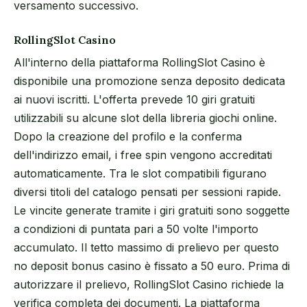
versamento successivo.
RollingSlot Casino
All'interno della piattaforma RollingSlot Casino è
disponibile una promozione senza deposito dedicata
ai nuovi iscritti. L'offerta prevede 10 giri gratuiti
utilizzabili su alcune slot della libreria giochi online.
Dopo la creazione del profilo e la conferma
dell'indirizzo email, i free spin vengono accreditati
automaticamente. Tra le slot compatibili figurano
diversi titoli del catalogo pensati per sessioni rapide.
Le vincite generate tramite i giri gratuiti sono soggette
a condizioni di puntata pari a 50 volte l'importo
accumulato. Il tetto massimo di prelievo per questo
no deposit bonus casino è fissato a 50 euro. Prima di
autorizzare il prelievo, RollingSlot Casino richiede la
verifica completa dei documenti. La piattaforma