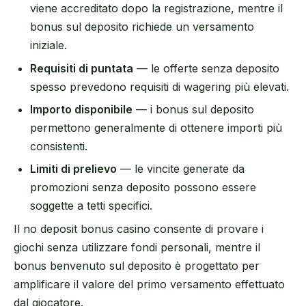
viene accreditato dopo la registrazione, mentre il
bonus sul deposito richiede un versamento
iniziale.
Requisiti di puntata
— le offerte senza deposito
spesso prevedono requisiti di wagering più elevati.
Importo disponibile
— i bonus sul deposito
permettono generalmente di ottenere importi più
consistenti.
Limiti di prelievo
— le vincite generate da
promozioni senza deposito possono essere
soggette a tetti specifici.
Il no deposit bonus casino consente di provare i
giochi senza utilizzare fondi personali, mentre il
bonus benvenuto sul deposito è progettato per
amplificare il valore del primo versamento effettuato
dal giocatore.