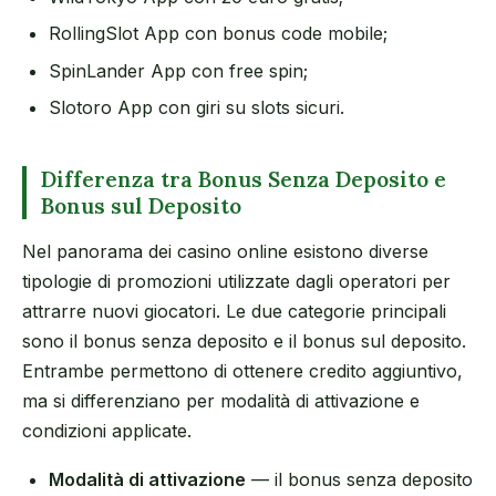
RollingSlot App con bonus code mobile;
SpinLander App con free spin;
Slotoro App con giri su slots sicuri.
Differenza tra Bonus Senza Deposito e
Bonus sul Deposito
Nel panorama dei casino online esistono diverse
tipologie di promozioni utilizzate dagli operatori per
attrarre nuovi giocatori. Le due categorie principali
sono il bonus senza deposito e il bonus sul deposito.
Entrambe permettono di ottenere credito aggiuntivo,
ma si differenziano per modalità di attivazione e
condizioni applicate.
Modalità di attivazione
— il bonus senza deposito