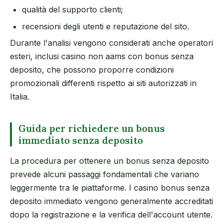
qualità del supporto clienti;
recensioni degli utenti e reputazione del sito.
Durante l'analisi vengono considerati anche operatori
esteri, inclusi casino non aams con bonus senza
deposito, che possono proporre condizioni
promozionali differenti rispetto ai siti autorizzati in
Italia.
Guida per richiedere un bonus
immediato senza deposito
La procedura per ottenere un bonus senza deposito
prevede alcuni passaggi fondamentali che variano
leggermente tra le piattaforme. I casino bonus senza
deposito immediato vengono generalmente accreditati
dopo la registrazione e la verifica dell'account utente.