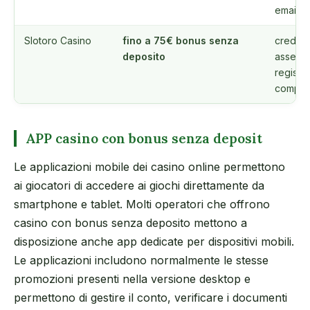
email de
Slotoro Casino
fino a 75€ bonus senza
credito
deposito
assegn
registr
comple
APP casino con bonus senza deposit
Le applicazioni mobile dei casino online permettono
ai giocatori di accedere ai giochi direttamente da
smartphone e tablet. Molti operatori che offrono
casino con bonus senza deposito mettono a
disposizione anche app dedicate per dispositivi mobili.
Le applicazioni includono normalmente le stesse
promozioni presenti nella versione desktop e
permettono di gestire il conto, verificare i documenti