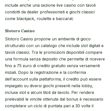
include anche una sezione live casino con tavoli
condotti da dealer professionisti e giochi classici
come blackjack, roulette e baccarat.
Slotoro Casino
Slotoro Casino propone un ambiente di gioco
strutturato con un catalogo che include slot digitali e
tavoli classici. Tra le promozioni disponibili compare
una formula senza deposito che permette di ricevere
fino a 75 euro di credito gratuito senza versamenti
iniziali. Dopo la registrazione e la conferma
dell'account sulla piattaforma, il credito può essere
impiegato su diversi giochi presenti nella lobby,
incluse slot e alcuni titoli da tavolo. Per rendere
prelevabili le vincite ottenute dal bonus è necessario
completare un ciclo di puntata pari a 30 volte il