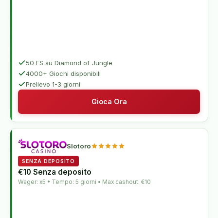
50 FS su Diamond of Jungle
4000+ Giochi disponibili
Prelievo 1-3 giorni
Gioca Ora
Slotoro
SENZA DEPOSITO
€10 Senza deposito
Wager: x5 • Tempo: 5 giorni • Max cashout: €10