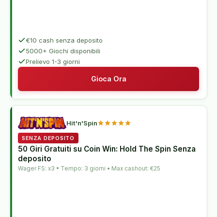
€10 cash senza deposito
5000+ Giochi disponibili
Prelievo 1-3 giorni
Gioca Ora
Hit'n'Spin
SENZA DEPOSITO
50 Giri Gratuiti su Coin Win: Hold The Spin Senza
deposito
Wager FS: x3 • Tempo: 3 giorni • Max cashout: €25