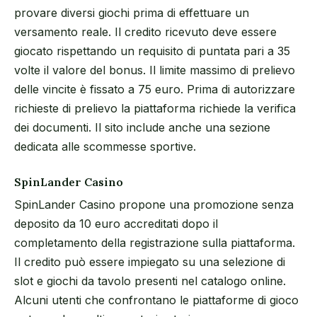
provare diversi giochi prima di effettuare un
versamento reale. Il credito ricevuto deve essere
giocato rispettando un requisito di puntata pari a 35
volte il valore del bonus. Il limite massimo di prelievo
delle vincite è fissato a 75 euro. Prima di autorizzare
richieste di prelievo la piattaforma richiede la verifica
dei documenti. Il sito include anche una sezione
dedicata alle scommesse sportive.
SpinLander Casino
SpinLander Casino propone una promozione senza
deposito da 10 euro accreditati dopo il
completamento della registrazione sulla piattaforma.
Il credito può essere impiegato su una selezione di
slot e giochi da tavolo presenti nel catalogo online.
Alcuni utenti che confrontano le piattaforme di gioco