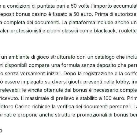
te a condizioni di puntata pari a 50 volte l'importo accumulat
posit bonus casino è fissato a 50 euro. Prima di autorizzare
ica completa dei documenti. La piattaforma include anche un
aler professionisti e giochi classici come blackjack, roulett
n ambiente di gioco strutturato con un catalogo che include 
oni disponibili compare una formula senza deposito che perm
to senza versamenti iniziali. Dopo la registrazione e la con
ò essere impiegato su diversi giochi presenti nella lobby, incl
relevabili le vincite ottenute dal bonus è necessario comple
 ricevuto. Il massimale di prelievo è stabilito a 100 euro. Pri
Slotoro Casino richiede la verifica dei documenti personali.
iornati e propone anche strutture promozionali di bonus b
o