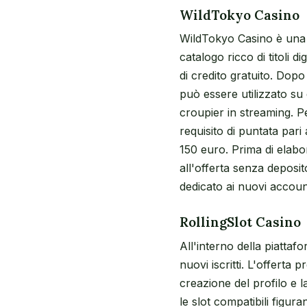
WildTokyo Casino
WildTokyo Casino è una 
catalogo ricco di titoli 
di credito gratuito. Dop
può essere utilizzato su 
croupier in streaming. Pe
requisito di puntata pari 
150 euro. Prima di elabor
all'offerta senza deposi
dedicato ai nuovi accou
RollingSlot Casino
All'interno della piatta
nuovi iscritti. L'offerta p
creazione del profilo e 
le slot compatibili figura