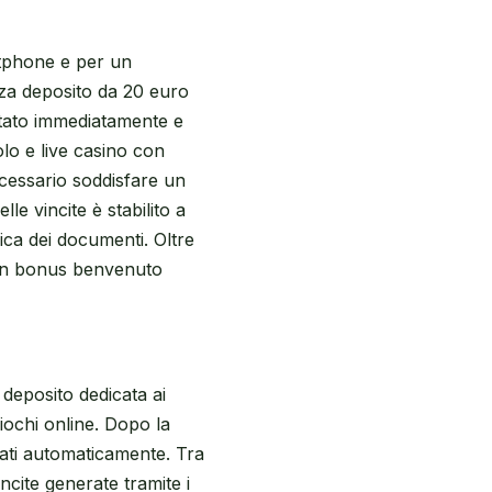
rtphone e per un
enza deposito da 20 euro
ditato immediatamente e
olo e live casino con
ecessario soddisfare un
lle vincite è stabilito a
fica dei documenti. Oltre
e un bonus benvenuto
 deposito dedicata ai
 giochi online. Dopo la
tati automaticamente. Tra
incite generate tramite i