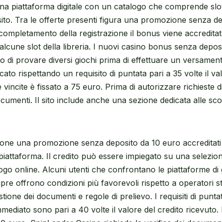
 piattaforma digitale con un catalogo che comprende slot,
 sito. Tra le offerte presenti figura una promozione senza d
l completamento della registrazione il bonus viene accredit
alcune slot della libreria. I nuovi casino bonus senza deposi
i provare diversi giochi prima di effettuare un versamento 
ato rispettando un requisito di puntata pari a 35 volte il val
 vincite è fissato a 75 euro. Prima di autorizzare richieste d
documenti. Il sito include anche una sezione dedicata alle s
one una promozione senza deposito da 10 euro accreditati
 piattaforma. Il credito può essere impiegato su una selezion
logo online. Alcuni utenti che confrontano le piattaforme di
re offrono condizioni più favorevoli rispetto a operatori str
tione dei documenti e regole di prelievo. I requisiti di punt
diato sono pari a 40 volte il valore del credito ricevuto. I